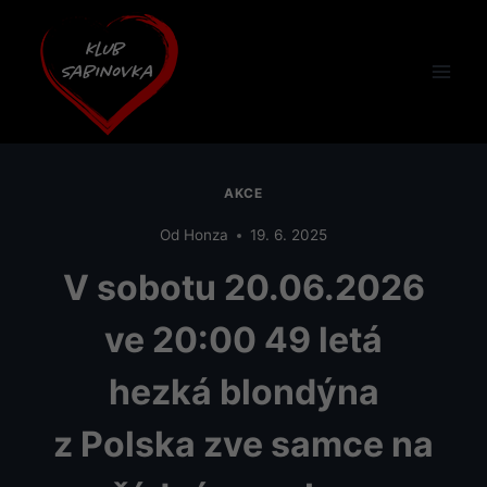
Přeskočit
na
obsah
AKCE
Od
Honza
19. 6. 2025
V sobotu 20.06.2026
ve 20:00 49 letá
hezká blondýna
z Polska zve samce na