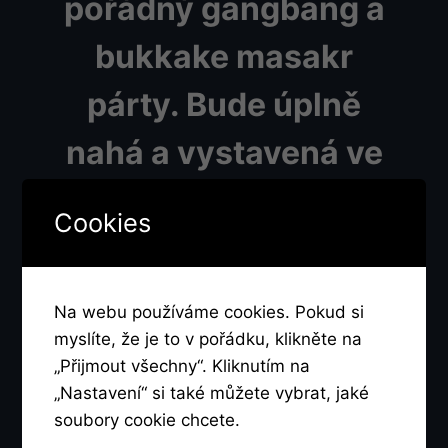
pořádný gangbang a
bukkake masakr
párty. Bude úplně
nahá a vystavená ve
velkém kině a
Cookies
k dispozici k použití.
Miluje vymrdání od
Na webu používáme cookies. Pokud si
více chlapů a chce od
myslíte, že je to v pořádku, klikněte na
„Přijmout všechny“. Kliknutím na
každého postříkat svá
„Nastavení“ si také můžete vybrat, jaké
soubory cookie chcete.
prsa a obličej. Chce