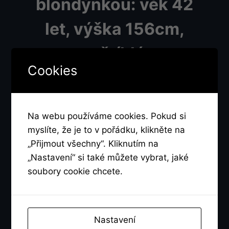
blondýnkou: věk 42
let, výška 156cm,
postava štíhlá a prsa
Cookies
dvojky , budeme cca
od 20 do 23 hodin. Má
Na webu používáme cookies. Pokud si
ráda hodně mužů –
myslíte, že je to v pořádku, klikněte na
„Přijmout všechny“. Kliknutím na
kouření, polykání
„Nastavení“ si také můžete vybrat, jaké
soubory cookie chcete.
sperma i pořádný sex.
Důležitá je pro nás
Nastavení
čistota mužů.