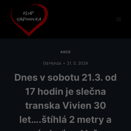
Přeskočit
na
obsah
AKCE
Od
Honza
21. 3. 2024
Dnes v sobotu 21.3. od
17 hodin je slečna
transka Vivien 30
let….štíhlá 2 metry a