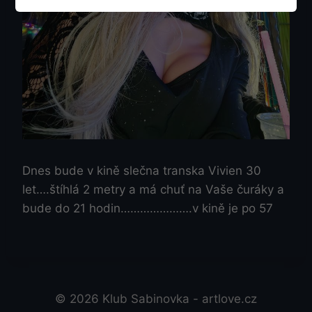
Dnes bude v kině slečna transka Vivien 30
let….štíhlá 2 metry a má chuť na Vaše čuráky a
bude do 21 hodin………………….v kině je po 57
© 2026 Klub Sabinovka - artlove.cz