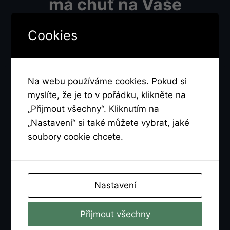
má chuť na Vaše
čuráky a bude do 21
Cookies
hodin
Na webu používáme cookies. Pokud si
myslíte, že je to v pořádku, klikněte na
„Přijmout všechny“. Kliknutím na
„Nastavení“ si také můžete vybrat, jaké
soubory cookie chcete.
Nastavení
Přijmout všechny