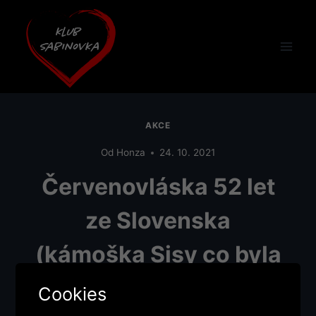
Přeskočit
na
obsah
AKCE
Od
Honza
24. 10. 2021
Červenovláska 52 let
ze Slovenska
(kámoška Sisy co byla
dnes v pátek) přijde i
Cookies