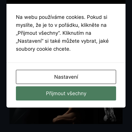
zítra v sobotu 25.10. v
18:00 a bude opět
Na webu používáme cookies. Pokud si
myslíte, že je to v pořádku, klikněte na
poskytovat píču k
„Přijmout všechny“. Kliknutím na
„Nastavení“ si také můžete vybrat, jaké
vymrdání. Dnes
soubory cookie chcete.
odbavila cca 29
samců.
Nastavení
Přijmout všechny