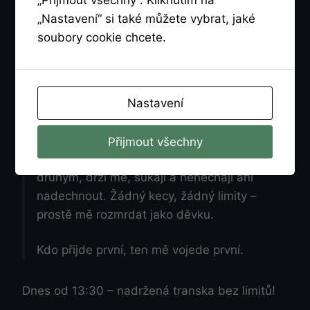
„Nastavení“ si také můžete vybrat, jaké
soubory cookie chcete.
Od 13:30 až do večera budu v klubu
nadržená mladá transka – štíhlá, zvrhlá a
kurevsky připravená na pořádný gangbang.
Nastavení
Chci tvrdý mrdání bez slitování, hluboký
průnik až na doraz, stříkání dovnitř i přes
Přijmout všechny
pusu. Miluju, když mě chlapi berou jeden po
druhým, drží mě, šukají a nenechají ani
nadechnout. Žádný kecy, žádný limity –
prostě mě rozmrdat jako děvku.
Kdo přijde první, ten mě vojede první.
Dnes od 13:30 – nadržená transka bez limitů!