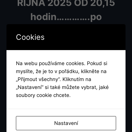
ŘIJNA 2025 OD 20,15
hodin………….po
dovolené se na Vás
Cookies
opět těší dámy z
produkce
Na webu používáme cookies. Pokud si
myslíte, že je to v pořádku, klikněte na
„Přijmout všechny“. Kliknutím na
„Nastavení“ si také můžete vybrat, jaké
soubory cookie chcete.
Nastavení
Naše produkce budou samozřejmě pokračovat
po dovolené a všichni pravidelní i noví účastníci