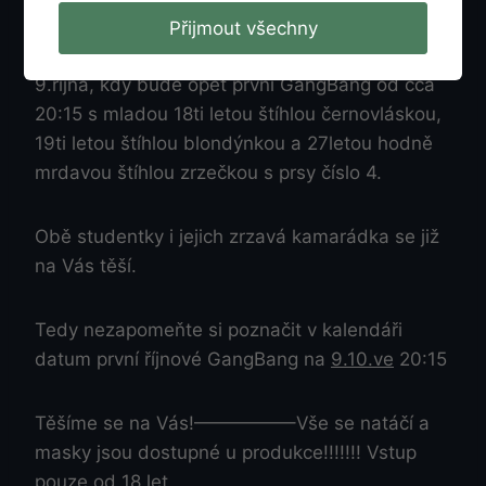
jsou vždy vítání v neomezeném množství (čím
Přijmout všechny
více mužů tím lépe) znovu od čtvrtka dne
9.října, kdy bude opět první GangBang od cca
20:15 s mladou 18ti letou štíhlou černovláskou,
19ti letou štíhlou blondýnkou a 27letou hodně
mrdavou štíhlou zrzečkou s prsy číslo 4.
Obě studentky i jejich zrzavá kamarádka se již
na Vás těší.
Tedy nezapomeňte si poznačit v kalendáři
datum první říjnové GangBang na
9.10.ve
20:15
Těšíme se na Vás!—————–Vše se natáčí a
masky jsou dostupné u produkce!!!!!!! Vstup
pouze od 18 let