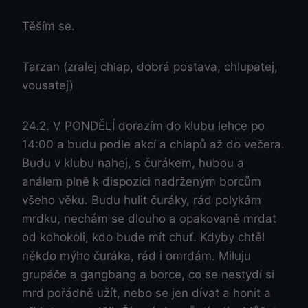
Těším se.
Tarzan (zralej chlap, dobrá postava, chlupatej,
vousatej)
24.2. V PONDĚLÍ dorazím do klubu lehce po
14:00 a budu podle akcí a chlapů až do večera.
Budu v klubu nahej, s čurákem, hubou a
análem plně k dispozici nadrženým borcům
všeho věku. Budu hulit čuráky, rád polykám
mrdku, nechám se dlouho a opakovaně mrdat
od kohokoli, kdo bude mít chuť. Kdyby chtěl
někdo mýho čuráka, rád i omrdám. Miluju
grupáče a gangbang a borce, co se nestydí si
mrd pořádně užít, nebo se jen dívat a honit a