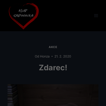
Přeskočit
na
obsah
AKCE
Od
Honza
21. 2. 2020
Zdarec!