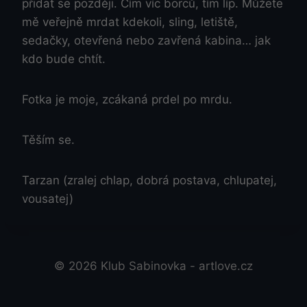
přidat se později. Čím víc borců, tím líp. Můžete
mě veřejně mrdat kdekoli, sling, letiště,
sedačky, otevřená nebo zavřená kabina… jak
kdo bude chtít.
Fotka je moje, zcákaná prdel po mrdu.
Těším se.
Tarzan (zralej chlap, dobrá postava, chlupatej,
vousatej)
© 2026 Klub Sabinovka - artlove.cz